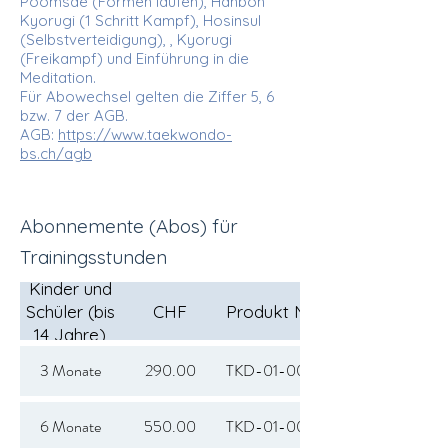
Poomsae (Formen laufen), Hanbon
Kyorugi (1 Schritt Kampf), Hosinsul
(Selbstverteidigung), , Kyorugi
(Freikampf) und Einführung in die
Meditation.
Für Abowechsel gelten die Ziffer 5, 6
bzw. 7 der AGB.
AGB:
https://www.taekwondo-
bs.ch/agb
Abonnemente (Abos) für
Trainingsstunden
Kinder und
Schüler (bis
CHF
Produkt Nr.
14 Jahre)
3 Monate
290.00
TKD-01-003
6 Monate
550.00
TKD-01-006